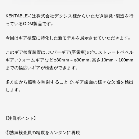
KENTABLE-Jは株式会社デクシス様からいただき開発・製造を行
っている
ODM
製品です。
今回はギア検査に特化した新モデルを展示させていただきます。
このギア検査装置は、スパーギア
(
平歯車
)
の他、ストレートベベル
ギア、ウォームギアなどφ
30mm
～φ
90mm
、高さ
10mm
～
100mm
までの幅広いギアが検査ができます。
多方面から照明を照射することで、ギア歯面の様々な欠陥を検出
します。
【注目ポイント】
①熟練検査員の精度をカンタンに再現