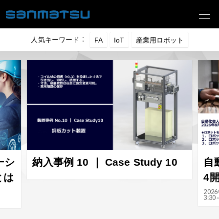
人気キーワード ：
dy 10
自動化省人化｜ウェビナーVol.3
納入事例
4開催
2026年8月19日(水) ①自動化省人化ウェビナー（1
技術動画
3:30～14:00）／オンライン（zoom）