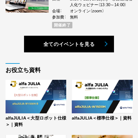
人化ウェビナー（13:30～14:00）
会場：
オンライン（zoom）
参加費：
無料
開催終了
全てのイベントを見る
お役立ち資料
alfaJULIA＜大型ロボット仕様
alfaJULIA＜標準仕様＞｜資料
＞｜資料